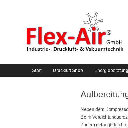
Zum
Inhalt
Industrie- & Drucklufttechnik
Flex-Air GmbH
springen
Hauptmenü
Start
Druckluft Shop
Energieberatun
Aufbereitun
Neben dem Kompressor w
Beim Verdichtungsproze
Zudem gelangt durch öl