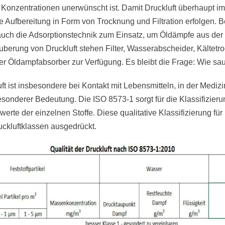
 Konzentrationen unerwünscht ist. Damit Druckluft überhaupt i
 Aufbereitung in Form von Trocknung und Filtration erfolgen. 
h die Adsorptionstechnik zum Einsatz, um Öldämpfe aus der Dr
berung von Druckluft stehen Filter, Wasserabscheider, Kältetro
er Öldampfabsorber zur Verfügung. Es bleibt die Frage: Wie sau
uft ist insbesondere bei Kontakt mit Lebensmitteln, in der Medizi
sonderer Bedeutung. Die ISO 8573-1 sorgt für die Klassifizieru
rte der einzelnen Stoffe. Diese qualitative Klassifizierung für
uckluftklassen ausgedrückt.