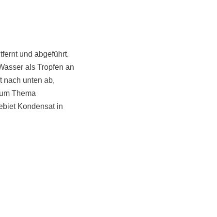
fernt und abgeführt.
 Wasser als Tropfen an
t nach unten ab,
n zum Thema
biet Kondensat in