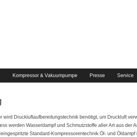
g
Kompressor & Vakuumpumpe
Presse
Service
g
ird Druckluftaufbereitungstechnik benötigt, um Druckluft ve
ss werden Wasserdampf und Schmutzstoffe aller Art aus der Ans
eingespritzte Standard-Kompressorentechnik Öl- und Öldampf in 