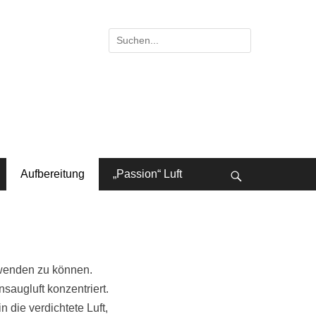
Suche
nach:
Aufbereitung
„Passion“ Luft
bei
der
Suche
rwenden zu können.
augluft konzentriert.
die verdichtete Luft,