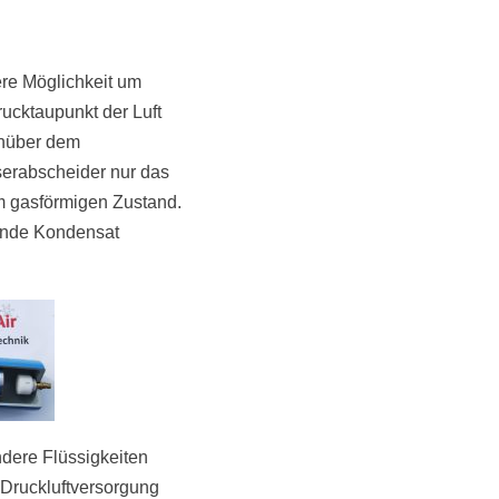
ere Möglichkeit um
ucktaupunkt der Luft
enüber dem
serabscheider nur das
im gasförmigen Zustand.
lende Kondensat
ndere Flüssigkeiten
r Druckluftversorgung