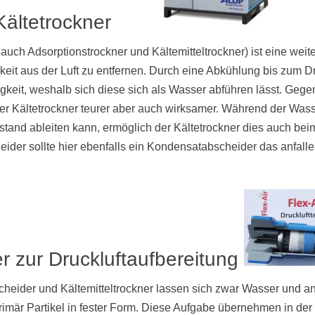
Kältetrockner
 auch Adsorptionstrockner und Kältemitteltrockner) ist eine weit
eit aus der Luft zu entfernen. Durch eine Abkühlung bis zum Dr
igkeit, weshalb sich diese sich als Wasser abführen lässt. Geg
er Kältetrockner teurer aber auch wirksamer. Während der Was
stand ableiten kann, ermöglich der Kältetrockner dies auch be
der sollte hier ebenfalls ein Kondensatabscheider das anfal
ter zur Druckluftaufbereitung
cheider und Kältemitteltrockner lassen sich zwar Wasser und a
primär Partikel in fester Form. Diese Aufgabe übernehmen in de